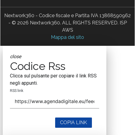
Nextwork360 - Codice fiscale e Partita IVA 13868590962
- © 2026 Nextwork360. ALL RIGHTS RESERVED. ISP
AWS
Mappa del sito
close
Codice Rss
Clicca sul pulsante per copiare il link RSS
negli appunti.
RSS link
COPIA LINK