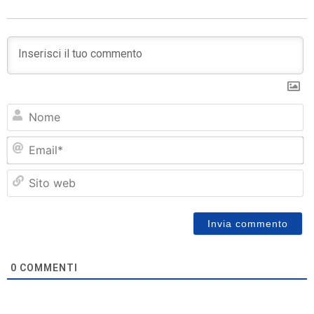
N
Em
Si
w
0
COMMENTI