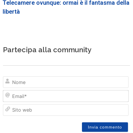
Telecamere ovunque: ormai è il fantasma della
libertà
Partecipa alla community
N
Em
Si
w