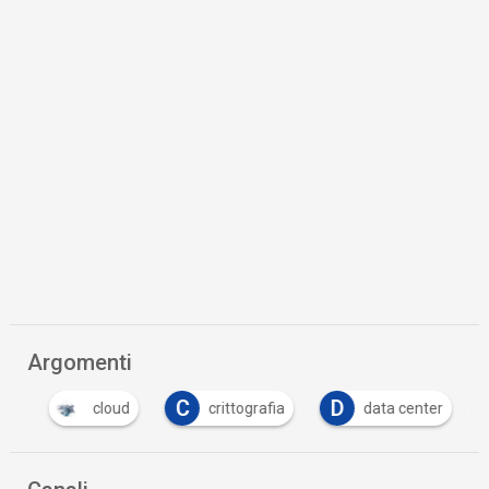
Argomenti
C
D
F
cloud
crittografia
data center