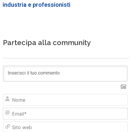
industria e professionisti
Partecipa alla community
N
Em
Si
w