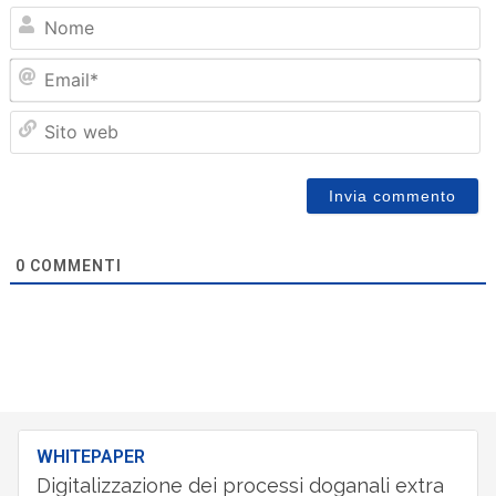
N
Em
Sit
we
0
COMMENTI
WHITEPAPER
Digitalizzazione dei processi doganali extra