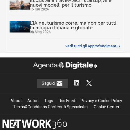
Ecosistemi travel-tech: startup, AI e
nuovi modelli per il turismo
15 Giu 2026
L’IA nel turismo corre, ma non per tutti:
la mappa italiana e globale
08 Mag 2026
Vedi tutti gli approfondimenti >
Seguici
About
Autori
Tags
Rss Feed
Privacy e Cookie Policy
Terms&Conditions Contenuti Specialistici
Cookie Center