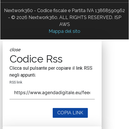
Nextwork360 - Codice fiscale e Partita IVA 13868590962
- © 2026 Nextwork360. ALL RIGHTS RESERVED. ISP
AWS
Mappa del sito
close
Codice Rss
Clicca sul pulsante per copiare il link RSS
negli appunti.
RSS link
COPIA LINK