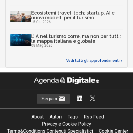
Ecosistemi travel-tech: startup, AI e
nuovi modelli per il turismo
15 Giu 2026
L’IA nel turismo corre, ma non per tutti:
la mappa italiana e globale
08 Mag 2026
Vedi tutti gli approfondimenti >
Seguici
About
Autori
Tags
Rss Feed
Privacy e Cookie Policy
Terms&Conditions Contenuti Specialistici
Cookie Center