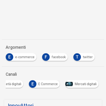
Argomenti
E
F
T
e-commerce
facebook
twitter
Canali
E
società digitali
E Commerce
Mercati digitali
InnovAttori