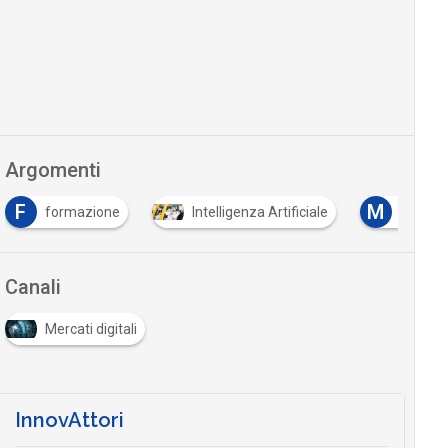
Argomenti
F
M
formazione
Intelligenza Artificiale
Machin
Canali
Mercati digitali
InnovAttori