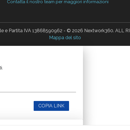
Contatta il nostro team per maggiori informazioni
ale e Partita IVA 13868590962 - © 2026 Nextwork360. AL
Mappa del sito
i.
COPIA LINK