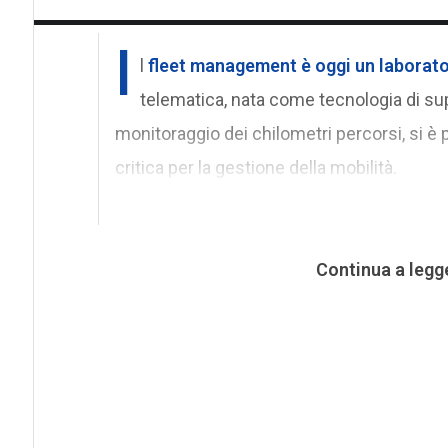
I
l
fleet management è oggi un laborato
telematica, nata come tecnologia di supp
monitoraggio dei chilometri percorsi, si è
critica per la gestione della mobilità.
Continua a legg