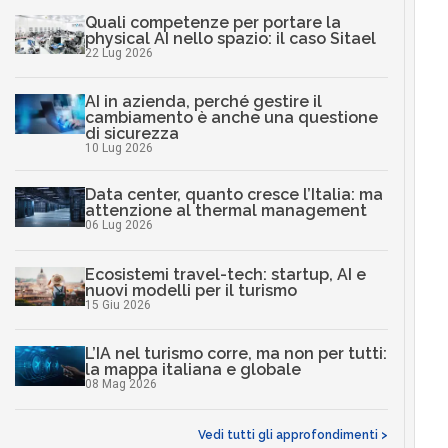
Quali competenze per portare la
physical AI nello spazio: il caso Sitael
22 Lug 2026
AI in azienda, perché gestire il
cambiamento è anche una questione
di sicurezza
10 Lug 2026
Data center, quanto cresce l’Italia: ma
attenzione al thermal management
06 Lug 2026
Ecosistemi travel-tech: startup, AI e
nuovi modelli per il turismo
15 Giu 2026
L’IA nel turismo corre, ma non per tutti:
la mappa italiana e globale
08 Mag 2026
Vedi tutti gli approfondimenti >