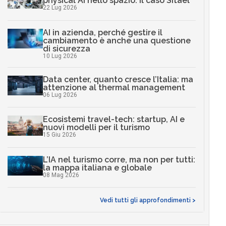
physical AI nello spazio: il caso Sitael
22 Lug 2026
AI in azienda, perché gestire il
cambiamento è anche una questione
di sicurezza
10 Lug 2026
Data center, quanto cresce l’Italia: ma
attenzione al thermal management
06 Lug 2026
Ecosistemi travel-tech: startup, AI e
nuovi modelli per il turismo
15 Giu 2026
L’IA nel turismo corre, ma non per tutti:
la mappa italiana e globale
08 Mag 2026
Vedi tutti gli approfondimenti >