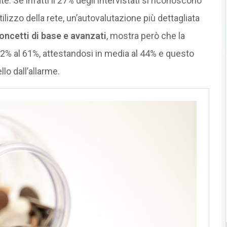
e. Se infatti il 27% degli intervistati si riconoscono
tilizzo della rete, un’autovalutazione più dettagliata
oncetti di base e avanzati
, mostra però che la
 12% al 61%, attestandosi in media al 44% e questo
o dall’allarme.