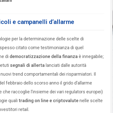
taliani
icoli e campanelli d’allarme
logie per la determinazione delle scelte di
a spesso citato come testimonianza di quel
me di
democratizzazione della finanza
è innegabile;
petuti
segnali di allerta
lanciati dalle autorità
nuovi trend comportamentali dei risparmiatori. Il
 del febbraio dello scorso anno il grido d’allarme
e che raccoglie l’insieme dei vari regulators europei)
ogie quali
trading on line e criptovalute
nelle scelte
estitori retail.