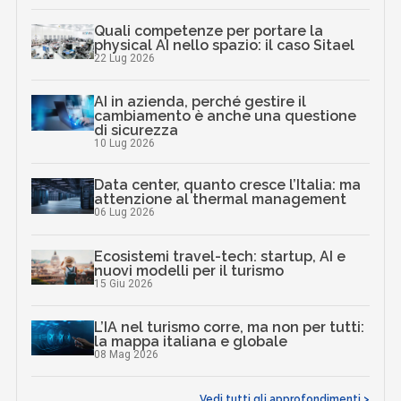
Quali competenze per portare la
physical AI nello spazio: il caso Sitael
22 Lug 2026
AI in azienda, perché gestire il
cambiamento è anche una questione
di sicurezza
10 Lug 2026
Data center, quanto cresce l’Italia: ma
attenzione al thermal management
06 Lug 2026
Ecosistemi travel-tech: startup, AI e
nuovi modelli per il turismo
15 Giu 2026
L’IA nel turismo corre, ma non per tutti:
la mappa italiana e globale
08 Mag 2026
Vedi tutti gli approfondimenti >