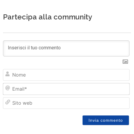
Partecipa alla community
N
Em
Si
w