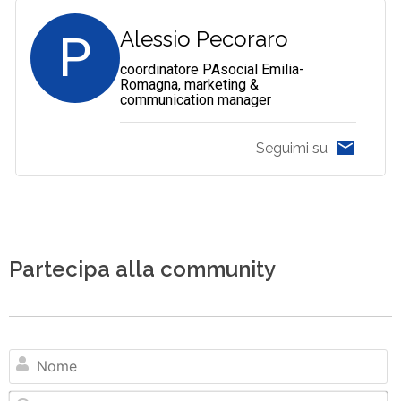
P
Alessio Pecoraro
coordinatore PAsocial Emilia-
Romagna, marketing &
communication manager
Seguimi su
Partecipa alla community
N
Em