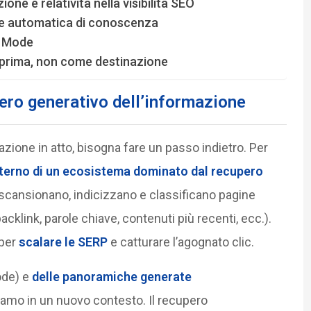
one e relatività nella visibilità SEO
one automatica di conoscenza
I Mode
a prima, non come destinazione
pero generativo
dell’informazione
zione in atto, bisogna fare un passo indietro. Per
interno di un ecosistema dominato dal recupero
 scansionano, indicizzano e classificano pagine
klink, parole chiave, contenuti più recenti, ecc.).
 per
scalare le SERP
e catturare l’agognato clic.
ode) e
delle panoramiche generate
oviamo in un nuovo contesto. Il recupero