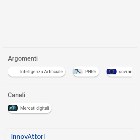
Argomenti
Intelligenza Artificiale
PNRR
sovranità d
Canali
Mercati digitali
InnovAttori