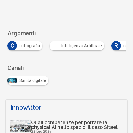
Argomenti
C
R
crittografia
Intelligenza Artificiale
rans
Canali
Sanità digitale
InnovAttori
Quali competenze per portare la
physical AI nello spazio: il caso Sitael
22 Lug 2026