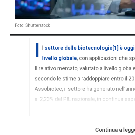
Foto: Shutterstock
I
l
settore delle biotecnologie[1] è oggi
livello globale
, con applicazioni che spa
Il relativo mercato, valutato a livello globale 
secondo le stime a raddoppiare entro il 2
Assobiotec, il settore ha generato nell’anno 
al 2,23% del PIL nazionale, in continua es
Continua a legg