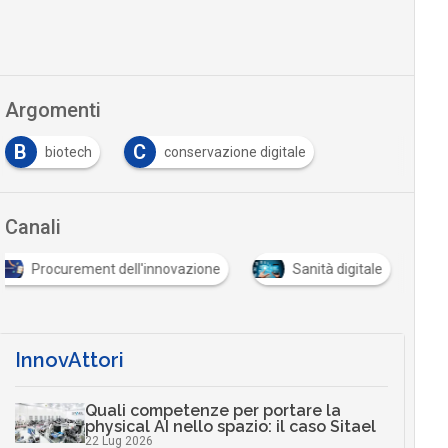
Argomenti
B
C
biotech
conservazione digitale
Canali
Procurement dell'innovazione
Sanità digitale
InnovAttori
Quali competenze per portare la
physical AI nello spazio: il caso Sitael
22 Lug 2026