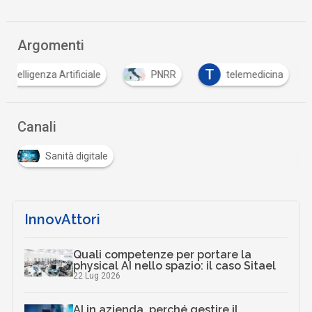
Argomenti
T
Intelligenza Artificiale
PNRR
telemedicina
Canali
Sanità digitale
InnovAttori
Quali competenze per portare la
physical AI nello spazio: il caso Sitael
22 Lug 2026
AI in azienda, perché gestire il