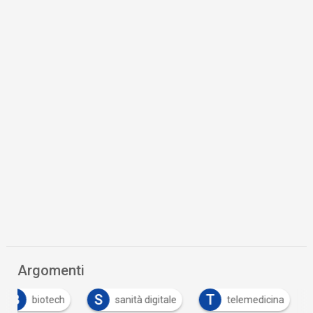
Argomenti
B
S
T
biotech
sanità digitale
telemedicina