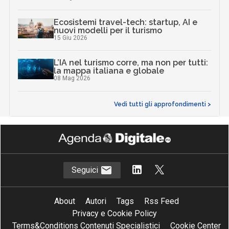
Ecosistemi travel-tech: startup, AI e
nuovi modelli per il turismo
15 Giu 2026
L’IA nel turismo corre, ma non per tutti:
la mappa italiana e globale
08 Mag 2026
Vedi tutti gli approfondimenti >
Seguici
About
Autori
Tags
Rss Feed
Privacy e Cookie Policy
Terms&Conditions Contenuti Specialistici
Cookie Center