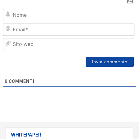
N
Em
Si
w
0
COMMENTI
WHITEPAPER