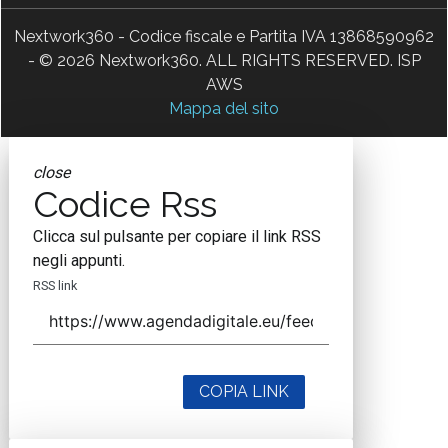
Nextwork360 - Codice fiscale e Partita IVA 13868590962
- © 2026 Nextwork360. ALL RIGHTS RESERVED. ISP
AWS
Mappa del sito
close
Codice Rss
Clicca sul pulsante per copiare il link RSS
negli appunti.
RSS link
COPIA LINK