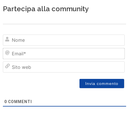
Partecipa alla community
N
Em
Si
w
0
COMMENTI