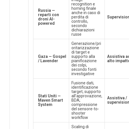
recognition e
homing finale
Russia —
anche in caso di
reparti con
perdita di
Supervisio
droni AI-
controllo,
powered
secondo
dichiarazioni
russe
Generazione/pri
oritarizzazione
di target e
Gaza — Gospel
supporto alla
Assistiva a
/ Lavender
pianificazione
alto impatt
dei colpi,
secondo fonti
investigative
Fusione dati,
identificazione
target, supporto
Stati Uniti —
all’approvazione,
Assistiva /
Maven Smart
BDA;
supervisio
System
compressione
del sensore-to-
shooter
workflow
Scaling di