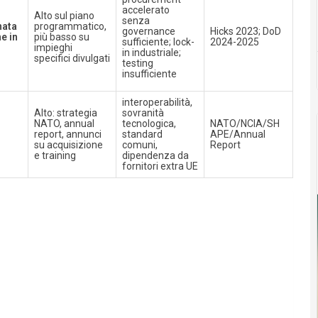
accelerato
Alto sul piano
senza
nata
programmatico,
governance
Hicks 2023; DoD
e in
più basso su
sufficiente; lock-
2024-2025
impieghi
in industriale;
specifici divulgati
testing
insufficiente
interoperabilità,
Alto: strategia
sovranità
NATO, annual
tecnologica,
NATO/NCIA/SH
report, annunci
standard
APE/Annual
su acquisizione
comuni,
Report
e training
dipendenza da
fornitori extra UE