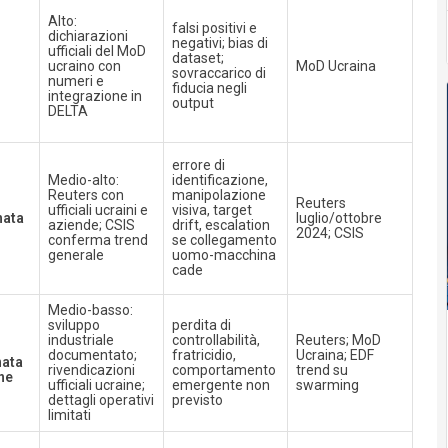
Alto:
falsi positivi e
dichiarazioni
negativi; bias di
ufficiali del MoD
dataset;
ucraino con
MoD Ucraina
sovraccarico di
numeri e
fiducia negli
integrazione in
output
DELTA
errore di
Medio-alto:
identificazione,
Reuters con
manipolazione
Reuters
ufficiali ucraini e
visiva, target
nata
luglio/ottobre
aziende; CSIS
drift, escalation
2024; CSIS
conferma trend
se collegamento
generale
uomo-macchina
cade
Medio-basso:
sviluppo
perdita di
industriale
controllabilità,
Reuters; MoD
documentato;
fratricidio,
Ucraina; EDF
nata
rivendicazioni
comportamento
trend su
ne
ufficiali ucraine;
emergente non
swarming
dettagli operativi
previsto
limitati