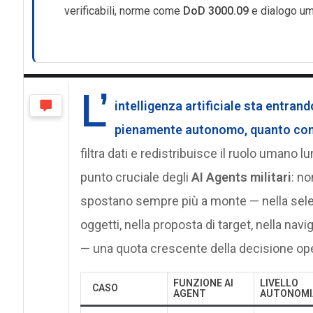
verificabili, norme come
DoD 3000.09
e dialogo uma
L’
intelligenza artificiale
sta entrando
pienamente autonomo, quanto come
filtra dati e redistribuisce il ruolo umano l
punto cruciale degli
AI Agents militari
: n
spostano sempre più a monte — nella selezio
oggetti, nella proposta di target, nella nav
— una quota crescente della decisione ope
FUNZIONE
AI
LIVELLO
CASO
AGENT
AUTONOMI