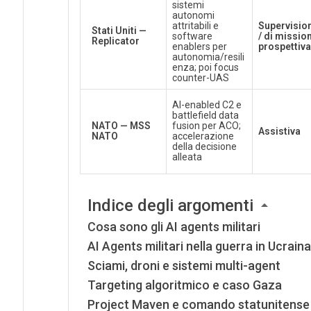
sistemi
autonomi
attritabili e
Supervisio
Stati Uniti —
software
/ di mission
Replicator
enablers per
prospettiva
autonomia/resili
enza; poi focus
counter-UAS
AI-enabled C2 e
battlefield data
NATO — MSS
fusion per ACO;
Assistiva
NATO
accelerazione
della decisione
alleata
Indice degli argomenti
Cosa sono gli AI agents militari
AI Agents militari nella guerra in Ucraina
Sciami, droni e sistemi multi-agent
Targeting algoritmico e caso Gaza
Project Maven e comando statunitense