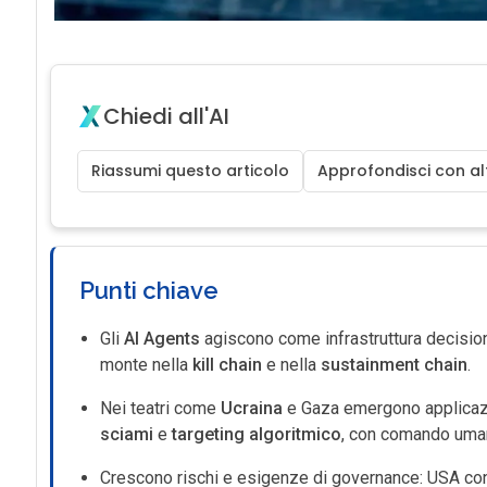
Chiedi all'AI
Riassumi questo articolo
Approfondisci con alt
Punti chiave
Gli
AI Agents
agiscono come infrastruttura decisio
monte nella
kill chain
e nella
sustainment chain
.
Nei teatri come
Ucraina
e Gaza emergono applicazio
sciami
e
targeting algoritmico
, con comando uma
Crescono rischi e esigenze di governance: USA c