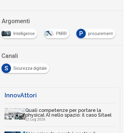
Argomenti
P
Intelligence
PNRR
procurement
Canali
S
Sicurezza digitale
InnovAttori
Quali competenze per portare la
physical AI nello spazio: il caso Sitael
22 Lug 2026