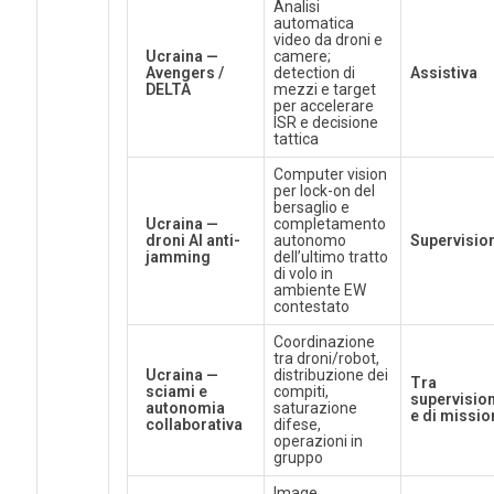
Analisi
automatica
video da droni e
Ucraina —
camere;
Avengers /
detection di
Assistiva
DELTA
mezzi e target
per accelerare
ISR e decisione
tattica
Computer vision
per lock-on del
bersaglio e
Ucraina —
completamento
droni AI anti-
autonomo
Supervisio
jamming
dell’ultimo tratto
di volo in
ambiente EW
contestato
Coordinazione
tra droni/robot,
Ucraina —
distribuzione dei
Tra
sciami e
compiti,
supervisio
autonomia
saturazione
e di missio
collaborativa
difese,
operazioni in
gruppo
Image