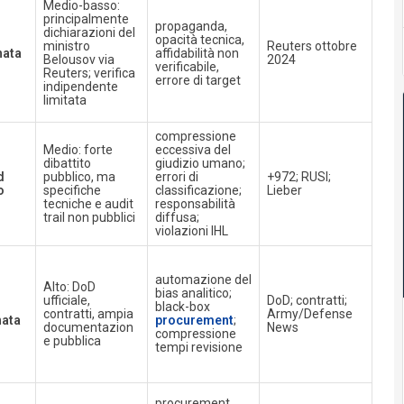
Medio-basso:
principalmente
propaganda,
dichiarazioni del
opacità tecnica,
ministro
Reuters ottobre
nata
affidabilità non
Belousov via
2024
verificabile,
Reuters; verifica
errore di target
indipendente
limitata
compressione
Medio: forte
eccessiva del
dibattito
giudizio umano;
d
pubblico, ma
errori di
+972; RUSI;
o
specifiche
classificazione;
Lieber
tecniche e audit
responsabilità
trail non pubblici
diffusa;
violazioni IHL
automazione del
Alto: DoD
bias analitico;
ufficiale,
DoD; contratti;
black-box
contratti, ampia
Army/Defense
nata
procurement
;
documentazion
News
compressione
e pubblica
tempi revisione
procurement