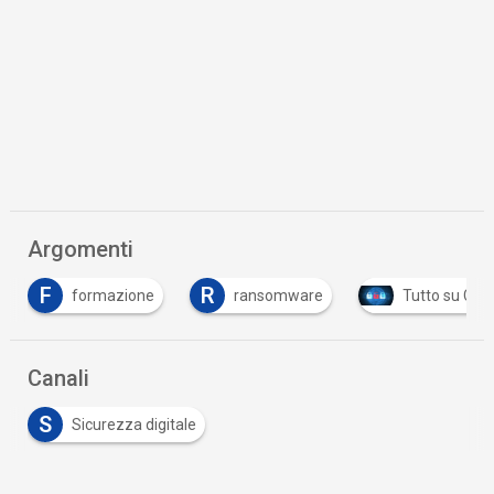
Argomenti
F
R
formazione
ransomware
Tutto su Cyb
Canali
S
Sicurezza digitale