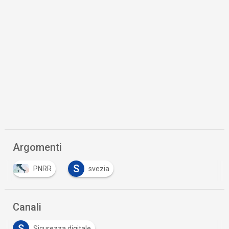
Argomenti
S
PNRR
svezia
Canali
S
Sicurezza digitale