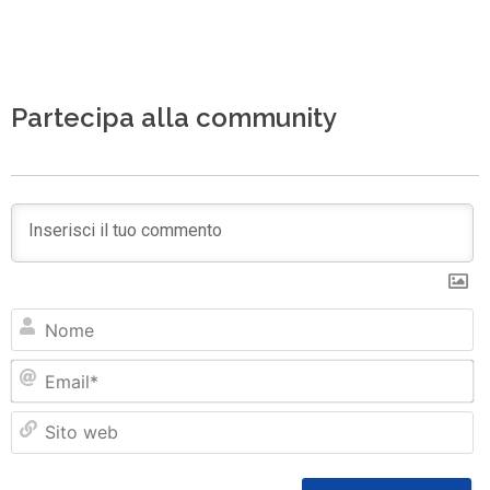
Partecipa alla community
N
Em
Si
w