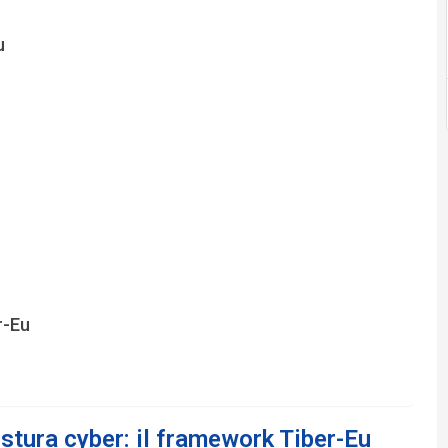
u
r-Eu
stura cyber: il framework Tiber-Eu