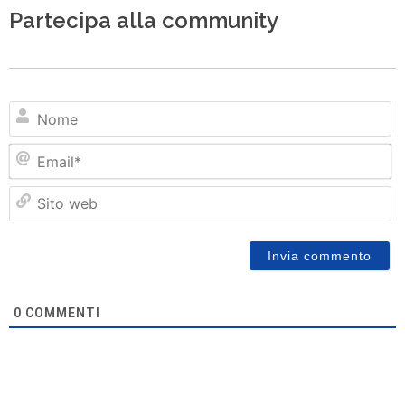
Partecipa alla community
N
Em
Si
w
0
COMMENTI