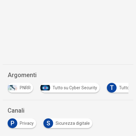
Argomenti
T
NRR
Tutto su Cyber Security
Tutto su GDPR
Canali
P
S
Privacy
Sicurezza digitale