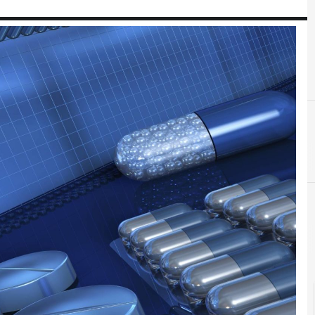
D
dati personali
Me