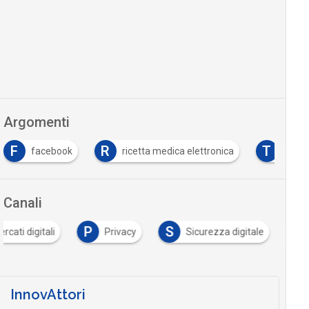
Argomenti
F
R
T
facebook
ricetta medica elettronica
Tutto
Canali
P
S
rcati digitali
Privacy
Sicurezza digitale
InnovAttori