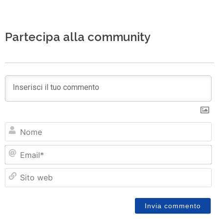
Partecipa alla community
N
Em
Si
w