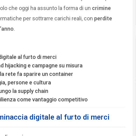
icolo che oggi ha assunto la forma di un
crimine
matiche per sottrarre carichi reali, con
perdite
l’anno
.
igitale al furto di merci
ead hijacking e campagne su misura
a rete fa sparire un container
gia, persone e cultura
ungo la supply chain
esilienza come vantaggio competitivo
minaccia digitale al furto di merci