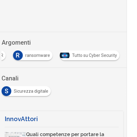
Argomenti
R
RR
ransomware
Tutto su Cyber Security
Canali
S
Sicurezza digitale
InnovAttori
Quali competenze per portare la