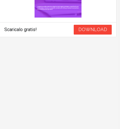
Scaricalo gratis!
DOWNLOAD