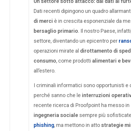
Un settore sotto attacco: dai dati al furt
Dati recenti dipingono un quadro allarmante
di merci
è in crescita esponenziale da mesi. 
bersaglio primario
. Il nostro Paese, infatt
settore, diventando un epicentro per
rans
operazioni mirate al
dirottamento di sped
consumo
, come prodotti
alimentari e be
all’estero.
I criminali informatici sono opportunisti e 
perché sanno che le
interruzioni operati
recente ricerca di Proofpoint ha messo in l
ingegneria sociale
sempre più sofisticate.
phishing
, ma mettono in atto
strategie mi