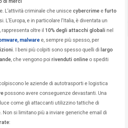
o di merci
. L’attività criminale che unisce
cybercrime
e
furto
L’Europa, e in particolare l’Italia, è diventata un
i, rappresenta oltre il
10% degli attacchi globali
nel
omware
,
malware
e, sempre più spesso, per
izioni
. I beni più colpiti sono spesso quelli di
largo
vande
, che vengono poi
rivenduti online
o spediti
colpiscono le aziende di autotrasporti e logistica
ve
possono avere conseguenze devastanti. Una
uce come gli attaccanti utilizzino tattiche di
 Non si limitano più a inviare generiche email di
rate
: