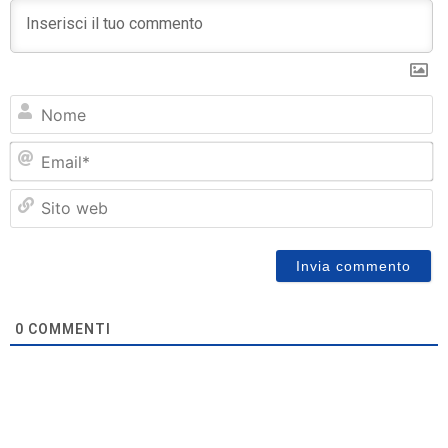
N
Em
Si
w
0
COMMENTI