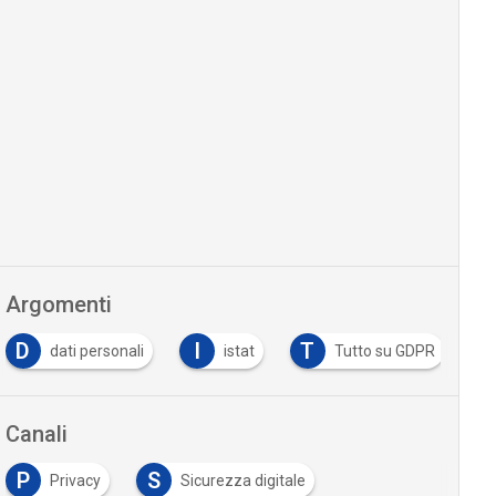
Argomenti
D
I
T
dati personali
istat
Tutto su GDPR
Canali
P
S
Privacy
Sicurezza digitale