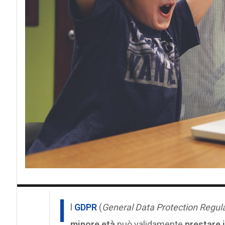
I
l
GDPR
(
General Data Protection Regul
minore età
può validamente
prestare i