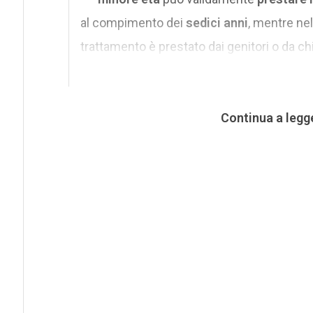
al compimento dei
sedici anni
, mentre ne
trattamento è prestato dai genitori o da chi a
Continua a legg