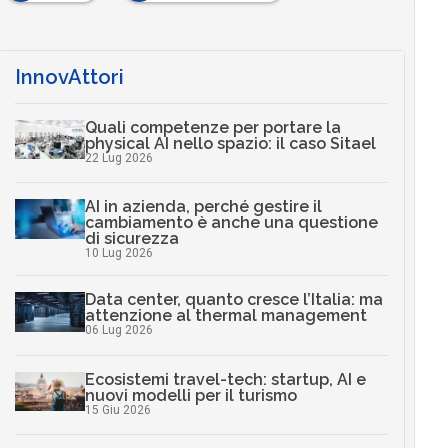
InnovAttori
Quali competenze per portare la
physical AI nello spazio: il caso Sitael
22 Lug 2026
AI in azienda, perché gestire il
cambiamento è anche una questione
di sicurezza
10 Lug 2026
Data center, quanto cresce l’Italia: ma
attenzione al thermal management
06 Lug 2026
Ecosistemi travel-tech: startup, AI e
nuovi modelli per il turismo
15 Giu 2026