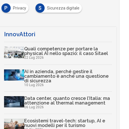
P
S
Privacy
Sicurezza digitale
InnovAttori
Quali competenze per portare la
physical AI nello spazio: il caso Sitael
22 Lug 2026
AI in azienda, perché gestire il
cambiamento è anche una questione
di sicurezza
10 Lug 2026
Data center, quanto cresce l’Italia: ma
attenzione al thermal management
06 Lug 2026
Ecosistemi travel-tech: startup, AI e
nuovi modelli per il turismo