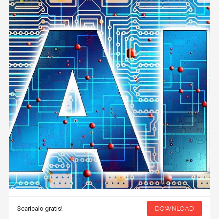
Scaricalo gratis!
DOWNLOAD