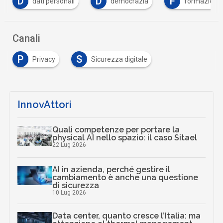
D
D
F
dati personali
democrazia
formazione
Canali
P
S
Privacy
Sicurezza digitale
InnovAttori
Quali competenze per portare la
physical AI nello spazio: il caso Sitael
22 Lug 2026
AI in azienda, perché gestire il
cambiamento è anche una questione
di sicurezza
10 Lug 2026
Data center, quanto cresce l’Italia: ma