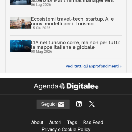
attenzione al thermal management
06 Lug 2026
Ecosistemi travel-tech: startup, AI e
nuovi modelli per il turismo
15 Giu 2026
L’IA nel turismo corre, ma non per tutti:
la mappa italiana e globale
08 Mag 2026
Vedi tutti gli approfondimenti >
Seguici
About
Autori
Tags
Rss Feed
Privacy e Cookie Policy