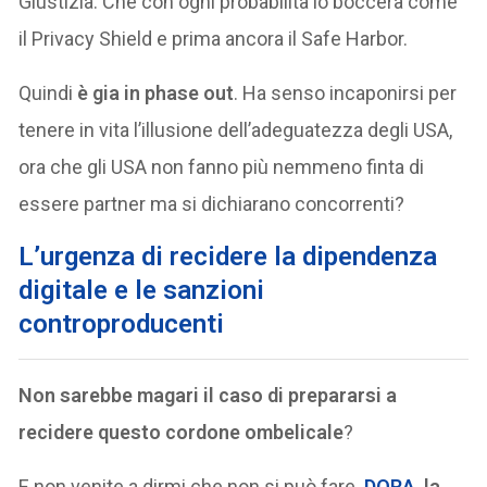
Giustizia. Che con ogni probabilità lo boccerà come
il Privacy Shield e prima ancora il Safe Harbor.
Quindi
è gia in phase out
. Ha senso incaponirsi per
tenere in vita l’illusione dell’adeguatezza degli USA,
ora che gli USA non fanno più nemmeno finta di
essere partner ma si dichiarano concorrenti?
L’urgenza di recidere la dipendenza
digitale e le sanzioni
controproducenti
Non sarebbe magari il caso di prepararsi a
recidere questo cordone ombelicale
?
E non venite a dirmi che non si può fare.
DORA
, la