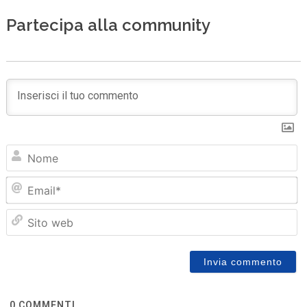
Partecipa alla community
N
Em
Sit
we
0
COMMENTI