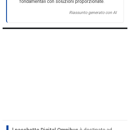
fondamentali con soluzioni proporzionate.
Riassunto generato con AI
l pacchetto Digital Omnibus
è destinato ad