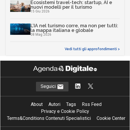
Ecosistemi travel-tech: startup, AI e
nuovi modelli per il turismo
15 Giu 2026
L’IA nel turismo corre, ma non per tutti:
la mappa italiana e globale
08 Mag 2026
Vedi tutti gli approfondimenti >
Seguici
About
Autori
Tags
Rss Feed
Privacy e Cookie Policy
Terms&Conditions Contenuti Specialistici
Cookie Center