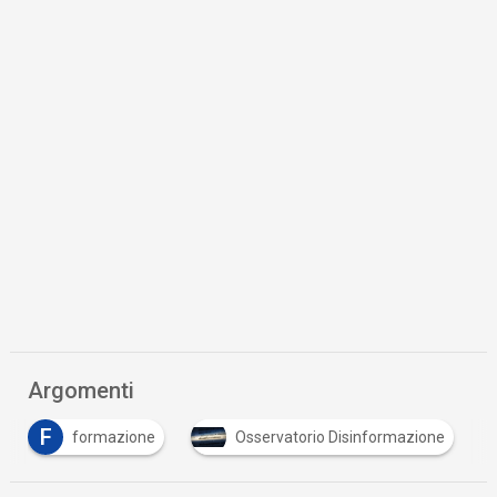
Argomenti
T
zione
Osservatorio Disinformazione
TikTok