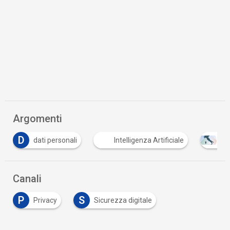
Argomenti
Intelligenza Artificiale
PNRR
Tutto su C
Canali
P
S
Privacy
Sicurezza digitale