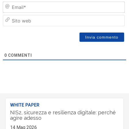
Em
Si
w
0
COMMENTI
WHITE PAPER
NIS2, sicurezza e resilienza digitale: perché
agire adesso
14 Mag 2026