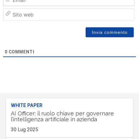
Si
w
0
COMMENTI
WHITE PAPER
AI Officer: il ruolo chiave per governare
l’intelligenza artificiale in azienda
30 Lug 2025