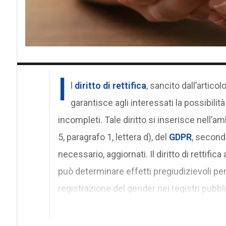
I
l
diritto di
rettifica
, sancito dall’articol
garantisce agli interessati la possibilità
incompleti. Tale diritto si inserisce nell’a
5, paragrafo 1, lettera d), del
GDPR
, second
necessario, aggiornati. Il diritto di rettifi
può determinare effetti pregiudizievoli per
registrazione del gender nei registri pubbli