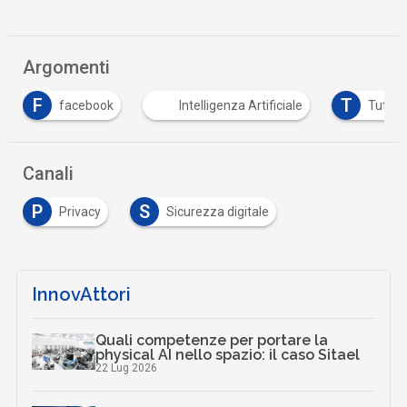
Argomenti
T
ebook
Intelligenza Artificiale
Tutto su GDPR
Canali
P
S
Privacy
Sicurezza digitale
InnovAttori
Quali competenze per portare la
physical AI nello spazio: il caso Sitael
22 Lug 2026