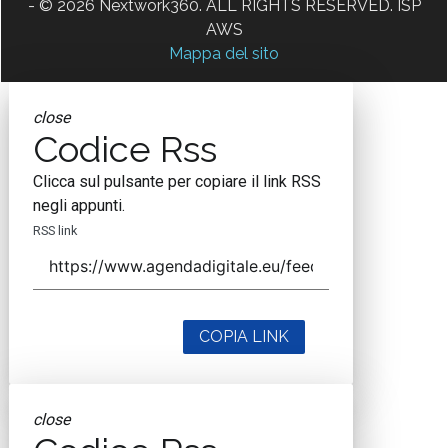
- © 2026 Nextwork360. ALL RIGHTS RESERVED. ISP
AWS
Mappa del sito
close
Codice Rss
Clicca sul pulsante per copiare il link RSS
negli appunti.
RSS link
COPIA LINK
close