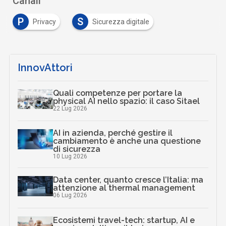
Canali
P
S
Privacy
Sicurezza digitale
InnovAttori
Quali competenze per portare la
physical AI nello spazio: il caso Sitael
22 Lug 2026
AI in azienda, perché gestire il
cambiamento è anche una questione
di sicurezza
10 Lug 2026
Data center, quanto cresce l’Italia: ma
attenzione al thermal management
06 Lug 2026
Ecosistemi travel-tech: startup, AI e