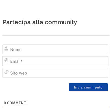
Partecipa alla community
N
Em
Si
w
0
COMMENTI