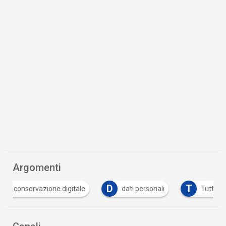
Argomenti
D
T
zione digitale
dati personali
Tutto su GDPR