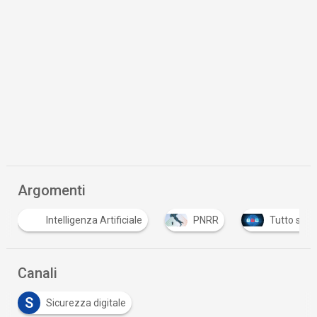
Argomenti
Intelligenza Artificiale
PNRR
Tutto su C
Canali
S
Sicurezza digitale