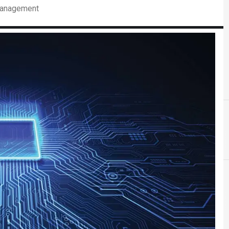
 Management
C
crittografia