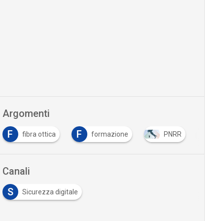
Argomenti
F
F
fibra ottica
formazione
PNRR
S
Canali
S
Sicurezza digitale