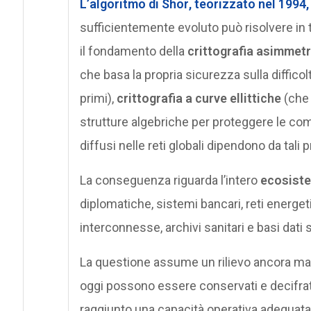
L’
algoritmo di Shor
, teorizzato nel 1994,
sufficientemente evoluto può risolvere in
il fondamento della
crittografia asimmetr
che basa la propria sicurezza sulla diffico
primi),
crittografia a curve ellittiche
(che 
strutture algebriche per proteggere le comu
diffusi nelle reti globali dipendono da tali 
La conseguenza riguarda l’intero
ecosiste
diplomatiche, sistemi bancari, reti energeti
interconnesse, archivi sanitari e basi dati 
La questione assume un rilievo ancora mag
oggi possono essere conservati e decifrati
raggiunto una capacità operativa adeguata.