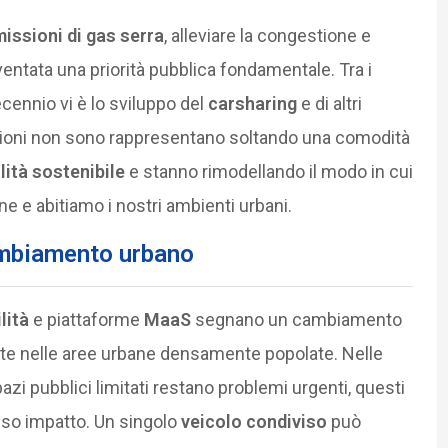
issioni di gas serra
, alleviare la congestione e
diventata una priorità pubblica fondamentale. Tra i
ecennio vi è lo sviluppo del
carsharing
e di altri
zioni non sono rappresentano soltando una comodità
lità sostenibile
e stanno rimodellando il modo in cui
e e abitiamo i nostri ambienti urbani.
ambiamento urbano
lità
e piattaforme
MaaS
segnano un cambiamento
vate nelle aree urbane densamente popolate. Nelle
zi pubblici limitati restano problemi urgenti, questi
asso impatto. Un singolo
veicolo condiviso
può