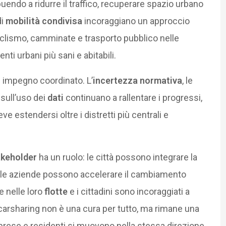
ibuendo a ridurre il traffico, recuperare spazio urbano
di
mobilità condivisa
incoraggiano un approccio
iclismo, camminate e trasporto pubblico nelle
ti urbani più sani e abitabili.
n impegno coordinato. L’
incertezza normativa
, le
sull’uso dei
dati
continuano a rallentare i progressi,
e estendersi oltre i distretti più centrali e
akeholder
ha un ruolo: le città possono integrare la
i; le aziende possono accelerare il cambiamento
e nelle loro
flotte
e i cittadini sono incoraggiati a
 carsharing non è una cura per tutto, ma rimane una
mprese e residenti si muovono nella stessa direzione,