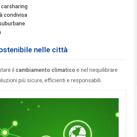
l carsharing
tà condivisa
 suburbane
a
ostenibile nelle città
tare il
cambiamento climatico
e nel riequilibrare
zioni più sicure, efficienti e responsabili.