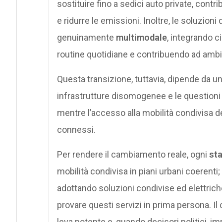
sostituire fino a sedici auto private, contr
e ridurre le emissioni. Inoltre, le soluzioni 
genuinamente
multimodale
, integrando c
routine quotidiane e contribuendo ad ambien
Questa transizione, tuttavia, dipende da u
infrastrutture disomogenee e le questioni 
mentre l’accesso alla mobilità condivisa dev
connessi.
Per rendere il cambiamento reale, ogni
st
mobilità condivisa in piani urbani coerent
adottando soluzioni condivise ed elettrich
provare questi servizi in prima persona. Il
leva potente e, quando decisori politici, i