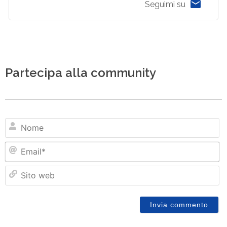
Seguimi su
Partecipa alla community
N
Em
Si
w