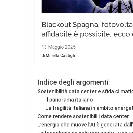
Indice degli argomenti
Sostenibilità data center e sfida climati
Il panorama italiano
La fragilità italiana in ambito energe
Come rendere sostenibili i data center
L’energia che muove l’AI è generata dal
La tecnologia da sola non basta, urge u