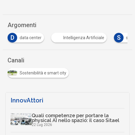
Argomenti
D
S
data center
Intelligenza Artificiale
soste
Canali
Sostenibilità e smart city
InnovAttori
Quali competenze per portare la
physical AI nello spazio: il caso Sitael
22 Lug 2026