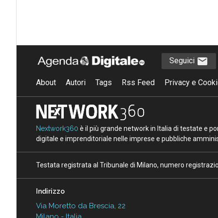
Seguici
About
Autori
Tags
Rss Feed
Privacy e Cooki
Nextwork360
è il più grande network in Italia di testate e 
digitale e imprenditoriale nelle imprese e pubbliche amminist
Testata registrata al Tribunale di Milano, numero registraz
Indirizzo
Via Moretto da Brescia, 22
Milano - Italia