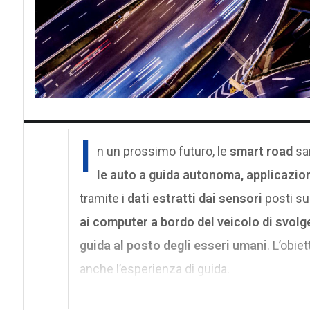
I
n un prossimo futuro, le
smart road
sa
le auto a guida autonoma, applicazioni
tramite i
dati estratti dai sensori
posti sul
ai computer a bordo del veicolo di svolge
guida al posto degli esseri umani
. L’obie
anche l’esperienza di guida.