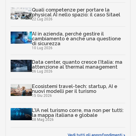
Quali competenze per portare la
physical AI nello spazio: il caso Sitael
22 Lug 2026
AI in azienda, perché gestire il
cambiamento è anche una questione
di sicurezza
10 Lug 2026
Data center, quanto cresce l’Italia: ma
attenzione al thermal management
06 Lug 2026
Ecosistemi travel-tech: startup, AI e
nuovi modelli per il turismo
15 Giu 2026
L’IA nel turismo corre, ma non per tutti:
la mappa italiana e globale
08 Mag 2026
Vedi tutti gli approfondimenti >