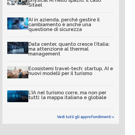
physical AI nello spazio: il caso
Sitael
AI in azienda, perché gestire il
cambiamento è anche una
questione di sicurezza
Data center, quanto cresce l’Italia:
ma attenzione al thermal
management
Ecosistemi travel-tech: startup, AI e
nuovi modelli per il turismo
L’IA nel turismo corre, ma non per
tutti: la mappa italiana e globale
Vedi tutti gli approfondimenti >