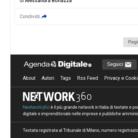
di
Alessandra Bonazza
Condividi
Pagi
Seguici
About
Autori
Tags
Rss Feed
Privacy e Cooki
Nextwork360
è il più grande network in Italia di testate e 
digitale e imprenditoriale nelle imprese e pubbliche amminist
Testata registrata al Tribunale di Milano, numero registraz