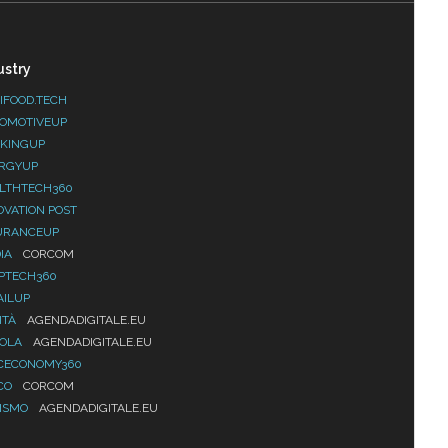
ustry
IFOOD.TECH
OMOTIVEUP
KINGUP
RGYUP
LTHTECH360
OVATION POST
URANCEUP
IA
CORCOM
PTECH360
AILUP
ITÀ
AGENDADIGITALE.EU
UOLA
AGENDADIGITALE.EU
CECONOMY360
CO
CORCOM
ISMO
AGENDADIGITALE.EU