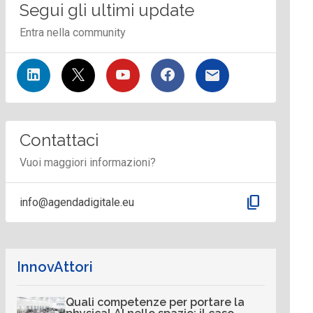
Segui gli ultimi update
Entra nella community
Contattaci
Vuoi maggiori informazioni?
content_copy
info@agendadigitale.eu
InnovAttori
Quali competenze per portare la