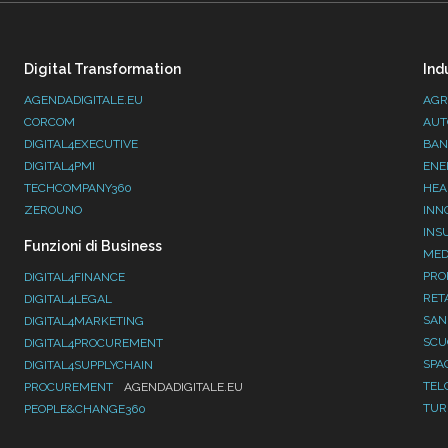
Digital Transformation
Ind
AGENDADIGITALE.EU
AGR
CORCOM
AUT
DIGITAL4EXECUTIVE
BAN
DIGITAL4PMI
ENE
TECHCOMPANY360
HEA
ZEROUNO
INN
INS
Funzioni di Business
MED
PRO
DIGITAL4FINANCE
RET
DIGITAL4LEGAL
SAN
DIGITAL4MARKETING
SC
DIGITAL4PROCUREMENT
SPA
DIGITAL4SUPPLYCHAIN
TEL
PROCUREMENT
AGENDADIGITALE.EU
TUR
PEOPLE&CHANGE360