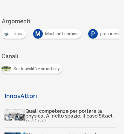
Argomenti
M
P
T
Machine Learning
procurement
tracciabili
…
Canali
Sostenibilità e smart city
InnovAttori
Quali competenze per portare la
physical AI nello spazio: il caso Sitael
22 Lug 2026