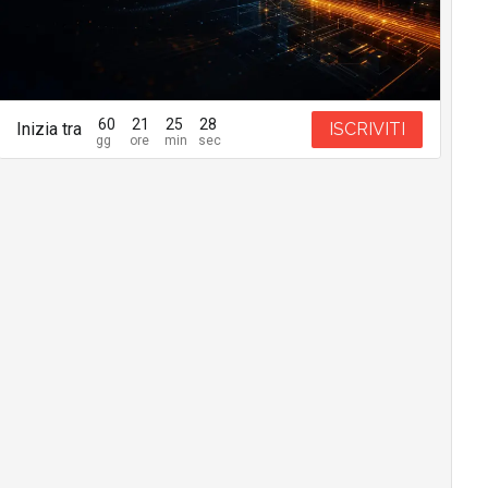
60
21
25
27
Inizia tra
ISCRIVITI