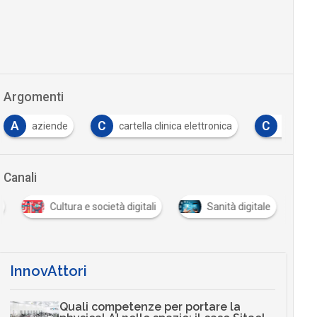
Argomenti
A
C
C
aziende
cartella clinica elettronica
casi
Canali
Cultura e società digitali
Sanità digitale
…
InnovAttori
Quali competenze per portare la