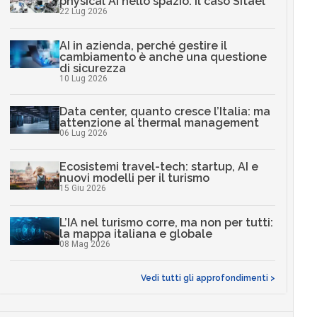
physical AI nello spazio: il caso Sitael
22 Lug 2026
AI in azienda, perché gestire il
cambiamento è anche una questione
di sicurezza
10 Lug 2026
Data center, quanto cresce l’Italia: ma
attenzione al thermal management
06 Lug 2026
Ecosistemi travel-tech: startup, AI e
nuovi modelli per il turismo
15 Giu 2026
L’IA nel turismo corre, ma non per tutti:
la mappa italiana e globale
08 Mag 2026
Vedi tutti gli approfondimenti >