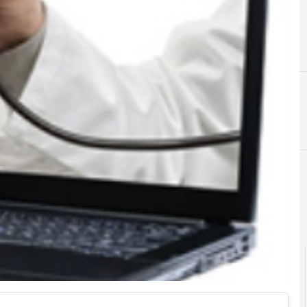
A
accesso
Cittadinanza digitale